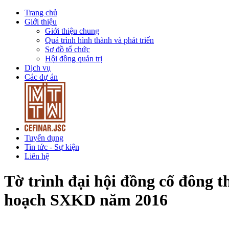
Trang chủ
Giới thiệu
Giới thiệu chung
Quá trình hình thành và phát triển
Sơ đồ tổ chức
Hội đồng quản trị
Dịch vụ
Các dự án
Tuyển dụng
Tin tức - Sự kiện
Liên hệ
Tờ trình đại hội đồng cổ đông
hoạch SXKD năm 2016